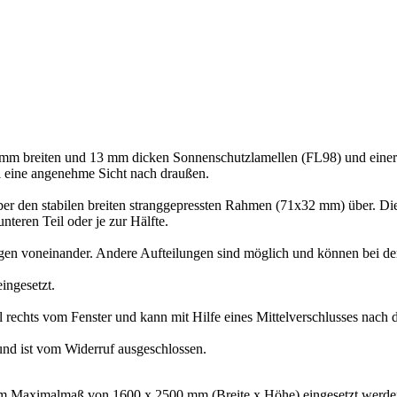
m breiten und 13 mm dicken Sonnenschutzlamellen (FL98) und einer 
l eine angenehme Sicht nach draußen.
ber den stabilen breiten stranggepressten Rahmen (71x32 mm) über. Die 
teren Teil oder je zur Hälfte.
ungen voneinander. Andere Aufteilungen sind möglich und können bei 
ingesetzt.
l rechts vom Fenster und kann mit Hilfe eines Mittelverschlusses nach 
nd ist vom Widerruf ausgeschlossen.
 Maximalmaß von 1600 x 2500 mm (Breite x Höhe) eingesetzt werden.