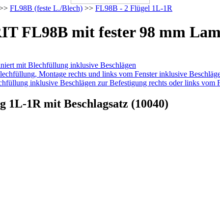
>>
FL98B (feste L./Blech)
>>
FL98B - 2 Flügel 1L-1R
T FL98B mit fester 98 mm Lame
g 1L-1R mit Beschlagsatz (10040)