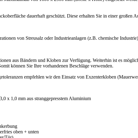
lackoberfläche dauerhaft geschützt. Diese erhalten Sie in einer große
rationen von Streusalz oder Industrieanlagen (z.B. chemische Industri
onen aus Bändern und Kloben zur Verfügung. Weiterhin ist es möglic
Somit können Sie Ihre vorhandenen Beschläge verwenden.
oleranzen empfehlen wir den Einsatz von Exzenterkloben (Mauerwerks
 13,0 x 1,0 mm aus stranggepresstem Aluminium
inkerbung
rfries oben + unten
er/Tür)