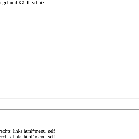
siegel und Käuferschutz.
echts_links.html#menu
_self
echts_links.html#menu
_self