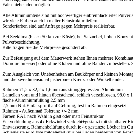
Faltschiebeladen möglich.
Alle Aluminiumteile sind mit hochwertiger einbrennlackierter Pulver
wir viele Farben auch in matter Feinstruktur liefern.
Sonderfarben sind auf Anfrage gegen Mehrpreis realisierbar.
Bei Seeklima (bis ca 50 km zur Küste), bei Salznebel, hohen Konzent
Pulverbeschichtung.
Bitte fragen Sie die Mehrpreise gesondert ab.
Zur Befestigung auf dem Mauerwerk stehen Ihnen mehrere Kombinati
Dorndurchmesser) oder ohne Kloben und ohne Bänder zu bestellen. 
Zum Ausgleich von Unebenheiten am Baukörper und kleinen Montaget
und die zweidimensional justierbaren Kreuz- oder Winkelbänder.
Rahmen 71,2 x 32,2 x 1,6 mm aus stranggepresstem Aluminium
Lamellen vorn und hinten überstehend, seitlich verschlossen, 98,0 x
flache Aluminiumfüllung 2,5 mm
2,5 mm Nut-Einfassprofil auf Gehrung, fest im Rahmen eingesetzt
Rahmen - Außenmaß Toleranz +/- 2 mm
Farben RAL nach Wahl in glatt oder matt Feinstruktur
Eckverbindung aus 4x Eckwinkel verklebt+gestanzt mit sichtbarer E
Entwässerung, Rahmenbelüftung durch je 4x gestanzte Löcher im Que
Schlagleiste wird lose mitgeliefert (nur bei Läden beidseitig von Fenst