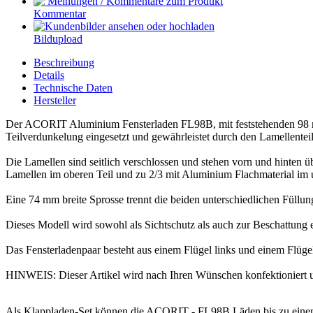
Kommentar
Bildupload
Beschreibung
Details
Technische Daten
Hersteller
Der ACORIT Aluminium Fensterladen FL98B, mit feststehenden 98 m
Teilverdunkelung eingesetzt und gewährleistet durch den Lamellentei
Die Lamellen sind seitlich verschlossen und stehen vorn und hinten ü
Lamellen im oberen Teil und zu 2/3 mit Aluminium Flachmaterial im un
Eine 74 mm breite Sprosse trennt die beiden unterschiedlichen Füll
Dieses Modell wird sowohl als Sichtschutz als auch zur Beschattung e
Das Fensterladenpaar besteht aus einem Flügel links und einem Flüge
HINWEIS: Dieser Artikel wird nach Ihren Wünschen konfektioniert u
Als Klappladen-Set können die ACORIT - FL98B Läden bis zu einem