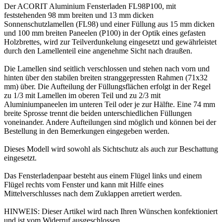
Der ACORIT Aluminium Fensterladen FL98P100, mit
feststehenden 98 mm breiten und 13 mm dicken
Sonnenschutzlamellen (FL98) und einer Füllung aus 15 mm dicken
und 100 mm breiten Paneelen (P100) in der Optik eines gefasten
Holzbrettes, wird zur Teilverdunkelung eingesetzt und gewährleistet
durch den Lamellenteil eine angenehme Sicht nach draußen.
Die Lamellen sind seitlich verschlossen und stehen nach vorn und
hinten über den stabilen breiten stranggepressten Rahmen (71x32
mm) über. Die Aufteilung der Füllungsflächen erfolgt in der Regel
zu 1/3 mit Lamellen im oberen Teil und zu 2/3 mit
Aluminiumpaneelen im unteren Teil oder je zur Hälfte. Eine 74 mm
breite Sprosse trennt die beiden unterschiedlichen Füllungen
voneinander. Andere Aufteilungen sind möglich und können bei der
Bestellung in den Bemerkungen eingegeben werden.
Dieses Modell wird sowohl als Sichtschutz als auch zur Beschattung
eingesetzt.
Das Fensterladenpaar besteht aus einem Flügel links und einem
Flügel rechts vom Fenster und kann mit Hilfe eines
Mittelverschlusses nach dem Zuklappen arretiert werden.
HINWEIS: Dieser Artikel wird nach Ihren Wünschen konfektioniert
und ist vom Widerruf ausgeschlossen.