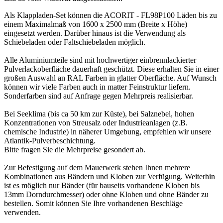
Als Klappladen-Set können die ACORIT - FL98P100 Läden bis zu
einem Maximalmaß von 1600 x 2500 mm (Breite x Höhe)
eingesetzt werden. Darüber hinaus ist die Verwendung als
Schiebeladen oder Faltschiebeladen möglich.
Alle Aluminiumteile sind mit hochwertiger einbrennlackierter
Pulverlackoberfläche dauerhaft geschützt. Diese erhalten Sie in einer
großen Auswahl an RAL Farben in glatter Oberfläche. Auf Wunsch
können wir viele Farben auch in matter Feinstruktur liefern.
Sonderfarben sind auf Anfrage gegen Mehrpreis realisierbar.
Bei Seeklima (bis ca 50 km zur Küste), bei Salznebel, hohen
Konzentrationen von Streusalz oder Industrieanlagen (z.B.
chemische Industrie) in näherer Umgebung, empfehlen wir unsere
Atlantik-Pulverbeschichtung.
Bitte fragen Sie die Mehrpreise gesondert ab.
Zur Befestigung auf dem Mauerwerk stehen Ihnen mehrere
Kombinationen aus Bändern und Kloben zur Verfügung. Weiterhin
ist es möglich nur Bänder (für bauseits vorhandene Kloben bis
13mm Dorndurchmesser) oder ohne Kloben und ohne Bänder zu
bestellen. Somit können Sie Ihre vorhandenen Beschläge
verwenden.