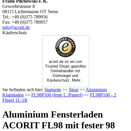
Frank Pilchowski e. K.
Gewerbestrasse 8
08115 Lichtentanne OT Stenn
Tel.: +49 (0)375 789956
Fax: +49 (0)375 789957
info@acorit.de
Käuferschutz
acorit.de ist ein von
Trusted Shops geprüfter
Onlinehändler mit
Gütesiegel und
Käuferschutz. Mehr...
Sie befinden sich hier:
Startseite
>>
Shop
>>
Aluminium
Klappladen
>>
FL98P100 (feste L./Paneel)
>>
FL98P100 - 2
Flügel 1L-1R
Aluminium Fensterladen
ACORIT FL98 mit fester 98