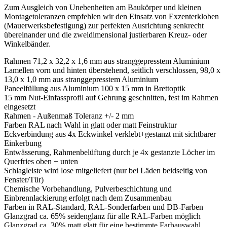
Zum Ausgleich von Unebenheiten am Baukörper und kleinen
Montagetoleranzen empfehlen wir den Einsatz von Exzenterkloben
(Mauerwerksbefestigung) zur perfekten Ausrichtung senkrecht
übereinander und die zweidimensional justierbaren Kreuz- oder
Winkelbänder.
Rahmen 71,2 x 32,2 x 1,6 mm aus stranggepresstem Aluminium
Lamellen vorn und hinten überstehend, seitlich verschlossen, 98,0 x
13,0 x 1,0 mm aus stranggepresstem Aluminium
Paneelfüllung aus Aluminium 100 x 15 mm in Brettoptik
15 mm Nut-Einfassprofil auf Gehrung geschnitten, fest im Rahmen
eingesetzt
Rahmen - Außenmaß Toleranz +/- 2 mm
Farben RAL nach Wahl in glatt oder matt Feinstruktur
Eckverbindung aus 4x Eckwinkel verklebt+gestanzt mit sichtbarer
Einkerbung
Entwässerung, Rahmenbelüftung durch je 4x gestanzte Löcher im
Querfries oben + unten
Schlagleiste wird lose mitgeliefert (nur bei Läden beidseitig von
Fenster/Tür)
Chemische Vorbehandlung, Pulverbeschichtung und
Einbrennlackierung erfolgt nach dem Zusammenbau
Farben in RAL-Standard, RAL-Sonderfarben und DB-Farben
Glanzgrad ca. 65% seidenglanz für alle RAL-Farben möglich
Glanzgrad ca. 30% matt glatt für eine bestimmte Farbauswahl