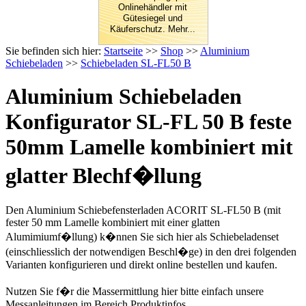
Onlinehändler mit
Gütesiegel und
Käuferschutz. Mehr...
Sie befinden sich hier:
Startseite
>>
Shop
>>
Aluminium
Schiebeladen
>>
Schiebeladen SL-FL50 B
Aluminium Schiebeladen
Konfigurator SL-FL 50 B feste
50mm Lamelle kombiniert mit
glatter Blechf�llung
Den Aluminium Schiebefensterladen ACORIT SL-FL50 B (mit
fester 50 mm Lamelle kombiniert mit einer glatten
Alumimiumf�llung) k�nnen Sie sich hier als Schiebeladenset
(einschliesslich der notwendigen Beschl�ge) in den drei folgenden
Varianten konfigurieren und direkt online bestellen und kaufen.
Nutzen Sie f�r die Massermittlung hier bitte einfach unsere
Messanleitungen im Bereich Produktinfos.