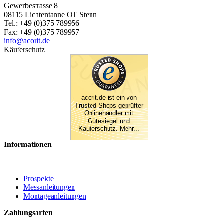
Gewerbestrasse 8
08115 Lichtentanne OT Stenn
Tel.: +49 (0)375 789956
Fax: +49 (0)375 789957
info@acorit.de
Käuferschutz
acorit.de ist ein von
Trusted Shops geprüfter
Onlinehändler mit
Gütesiegel und
Käuferschutz. Mehr...
Informationen
Prospekte
Messanleitungen
Montageanleitungen
Zahlungsarten