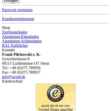
Passwort vergessen
Kundenregistrierung
Shop
Zierfensterladen
Aluminium Klappladen
Aluminium Schiebeladen
RAL Farbfächer
Kontakt
Frank Pilchowski e. K.
Gewerbestrasse 8
08115 Lichtentanne OT Stenn
Tel.: +49 (0)375 789956
Fax: +49 (0)375 789957
info@acorit.de
Käuferschutz
acorit.de ist ein von
Trusted Shops geprüfter