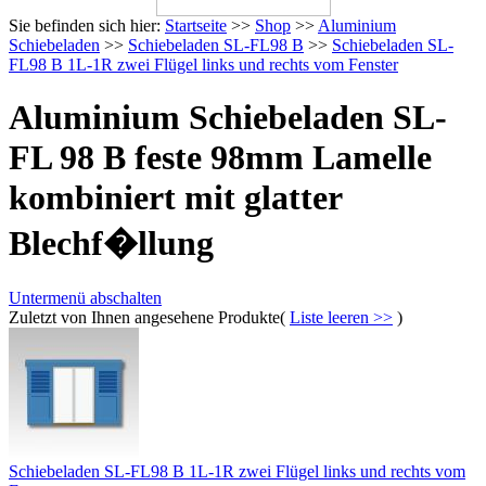
Sie befinden sich hier:
Startseite
>>
Shop
>>
Aluminium
Schiebeladen
>>
Schiebeladen SL-FL98 B
>>
Schiebeladen SL-
FL98 B 1L-1R zwei Flügel links und rechts vom Fenster
Aluminium Schiebeladen SL-
FL 98 B feste 98mm Lamelle
kombiniert mit glatter
Blechf�llung
Untermenü abschalten
Zuletzt von Ihnen angesehene Produkte(
Liste leeren >>
)
Schiebeladen SL-FL98 B 1L-1R zwei Flügel links und rechts vom