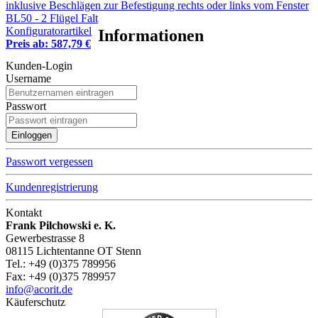
inklusive Beschlägen zur Befestigung rechts oder links vom Fenster
BL50 - 2 Flügel Falt
Konfiguratorartikel
Informationen
Preis ab: 587,79 €
Kunden-Login
Username
Passwort
Passwort vergessen
Kundenregistrierung
Kontakt
Frank Pilchowski e. K.
Gewerbestrasse 8
08115 Lichtentanne OT Stenn
Tel.: +49 (0)375 789956
Fax: +49 (0)375 789957
info@acorit.de
Käuferschutz