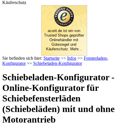
Käuferschutz
acorit.de ist ein von
Trusted Shops geprüfter
Onlinehändler mit
Gütesiegel und
Käuferschutz. Mehr...
Sie befinden sich hier:
Startseite
>>
Infos
>>
Fensterladen-
Konfigurator
>>
Schiebeladen-Konfigurator
Schiebeladen-Konfigurator -
Online-Konfigurator für
Schiebefensterläden
(Schiebeläden) mit und ohne
Motorantrieb