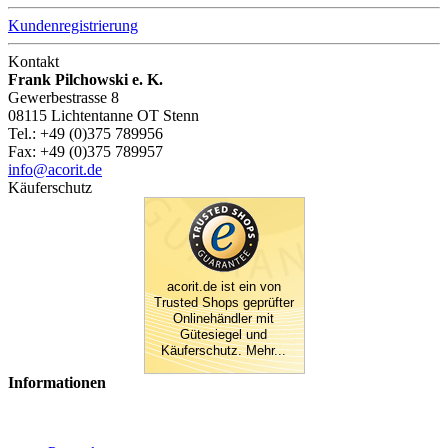
Kundenregistrierung
Kontakt
Frank Pilchowski e. K.
Gewerbestrasse 8
08115 Lichtentanne OT Stenn
Tel.: +49 (0)375 789956
Fax: +49 (0)375 789957
info@acorit.de
Käuferschutz
acorit.de ist ein von
Trusted Shops geprüfter
Onlinehändler mit
Gütesiegel und
Käuferschutz. Mehr...
Informationen