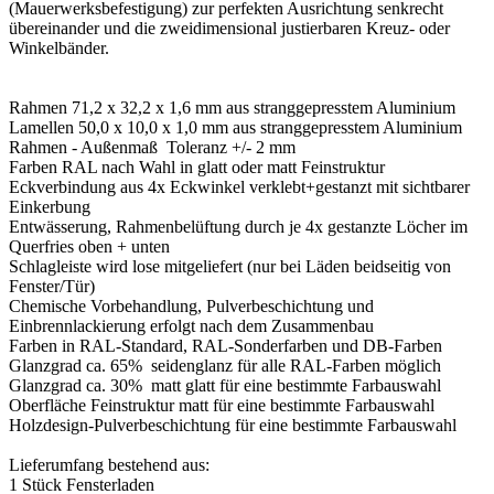
(Mauerwerksbefestigung) zur perfekten Ausrichtung senkrecht
übereinander und die zweidimensional justierbaren Kreuz- oder
Winkelbänder.
Rahmen 71,2 x 32,2 x 1,6 mm aus stranggepresstem Aluminium
Lamellen 50,0 x 10,0 x 1,0 mm aus stranggepresstem Aluminium
Rahmen - Außenmaß Toleranz +/- 2 mm
Farben RAL nach Wahl in glatt oder matt Feinstruktur
Eckverbindung aus 4x Eckwinkel verklebt+gestanzt mit sichtbarer
Einkerbung
Entwässerung, Rahmenbelüftung durch je 4x gestanzte Löcher im
Querfries oben + unten
Schlagleiste wird lose mitgeliefert (nur bei Läden beidseitig von
Fenster/Tür)
Chemische Vorbehandlung, Pulverbeschichtung und
Einbrennlackierung erfolgt nach dem Zusammenbau
Farben in RAL-Standard, RAL-Sonderfarben und DB-Farben
Glanzgrad ca. 65% seidenglanz für alle RAL-Farben möglich
Glanzgrad ca. 30% matt glatt für eine bestimmte Farbauswahl
Oberfläche Feinstruktur matt für eine bestimmte Farbauswahl
Holzdesign-Pulverbeschichtung für eine bestimmte Farbauswahl
Lieferumfang bestehend aus:
1 Stück Fensterladen