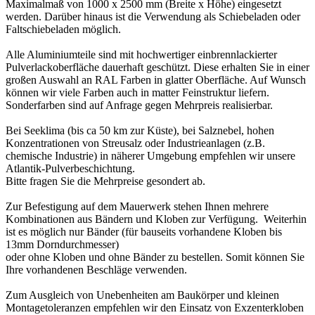
Maximalmaß von 1000 x 2500 mm (Breite x Höhe) eingesetzt
werden. Darüber hinaus ist die Verwendung als Schiebeladen oder
Faltschiebeladen möglich.
Alle Aluminiumteile sind mit hochwertiger einbrennlackierter
Pulverlackoberfläche dauerhaft geschützt. Diese erhalten Sie in einer
großen Auswahl an RAL Farben in glatter Oberfläche. Auf Wunsch
können wir viele Farben auch in matter Feinstruktur liefern.
Sonderfarben sind auf Anfrage gegen Mehrpreis realisierbar.
Bei Seeklima (bis ca 50 km zur Küste), bei Salznebel, hohen
Konzentrationen von Streusalz oder Industrieanlagen (z.B.
chemische Industrie) in näherer Umgebung empfehlen wir unsere
Atlantik-Pulverbeschichtung.
Bitte fragen Sie die Mehrpreise gesondert ab.
Zur Befestigung auf dem Mauerwerk stehen Ihnen mehrere
Kombinationen aus Bändern und Kloben zur Verfügung. Weiterhin
ist es möglich nur Bänder (für bauseits vorhandene Kloben bis
13mm Dorndurchmesser)
oder ohne Kloben und ohne Bänder zu bestellen. Somit können Sie
Ihre vorhandenen Beschläge verwenden.
Zum Ausgleich von Unebenheiten am Baukörper und kleinen
Montagetoleranzen empfehlen wir den Einsatz von Exzenterkloben